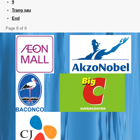
9
Trang sau
End
Page 8 of 9