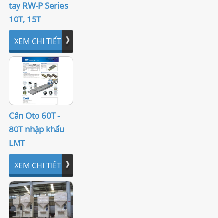
tay RW-P Series
LIÊN HỆ
10T, 15T
XEM CHI TIẾT
Cân Oto 60T -
80T nhập khẩu
LMT
XEM CHI TIẾT