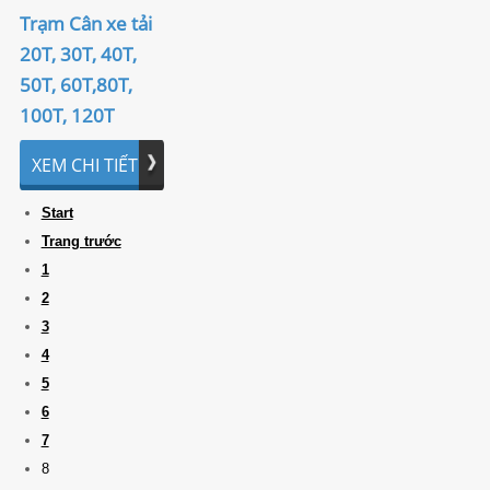
Trạm Cân xe tải
20T, 30T, 40T,
50T, 60T,80T,
100T, 120T
XEM CHI TIẾT
Start
Trang trước
1
2
3
4
5
6
7
8