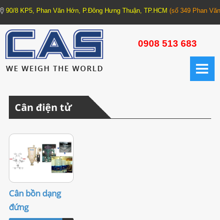
90/8 KP5, Phan Văn Hớn, P.Đông Hưng Thuận, TP.HCM
(số 349 Phan Văn
TRANG CHỦ
0908 513 683
GIỚI THIỆU
CÂN ĐIỆN TỬ
Cân điện tử
1. CÂN XE TẢI - CÂN HỆ THỐNG (Truck Scale - Weighing Machine)
1.1. Trạm cân xe tải
1.2. Cân xe tải xách tay
1.3. Cân bồn các loại
Cân bồn dạng
2. CÂN CÔNG NGHIỆP (Industrial Scale)
đứng
2.1. Cân cơ bản