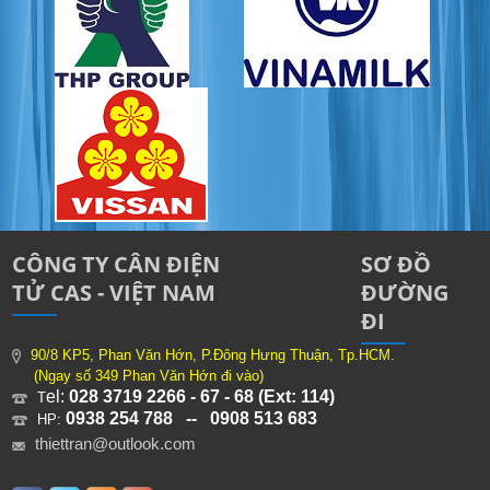
CÔNG TY CÂN ĐIỆN
SƠ ĐỒ
TỬ CAS - VIỆT NAM
ĐƯỜNG
ĐI
90/8 KP5, Phan Văn Hớn, P.Đông Hưng Thuận, Tp.HCM.
(Ngay số 349 Phan Văn Hớn đi vào)
el:
028 3719 2266 - 67 - 68 (Ext: 114)
T
0938 254 788 -- 0908 513 683
HP:
thiettran@outlook.com