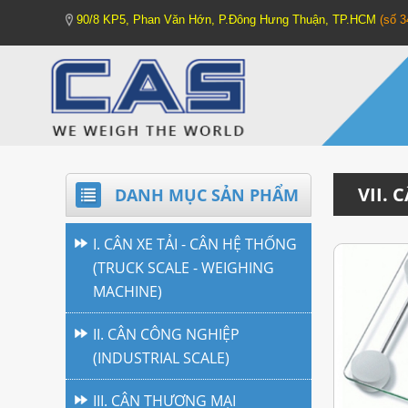
90/8 KP5, Phan Văn Hớn, P.Đông Hưng Thuận, TP.HCM
(số 
VII.
DANH MỤC SẢN PHẨM
I. CÂN XE TẢI - CÂN HỆ THỐNG
(TRUCK SCALE - WEIGHING
MACHINE)
II. CÂN CÔNG NGHIỆP
(INDUSTRIAL SCALE)
III. CÂN THƯƠNG MẠI