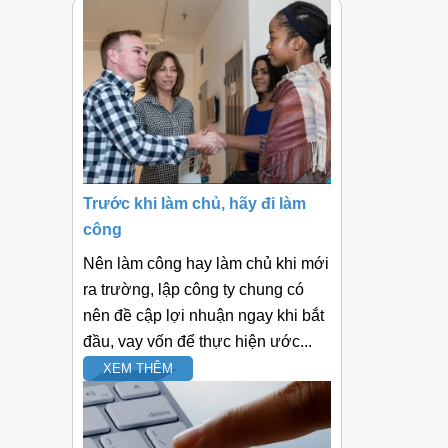
Trước khi làm chủ, hãy đi làm
công
Nên làm công hay làm chủ khi mới
ra trường, lập công ty chung có
nên đề cập lợi nhuận ngay khi bắt
đầu, vay vốn để thực hiện ước...
XEM THÊM