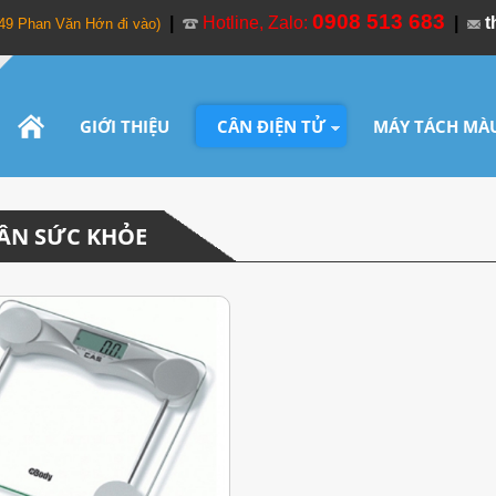
0908 513 683
|
Hotline, Zalo:
|
t
349 Phan Văn Hớn đi vào)
GIỚI THIỆU
CÂN ĐIỆN TỬ
MÁY TÁCH MÀ
 CÂN SỨC KHỎE