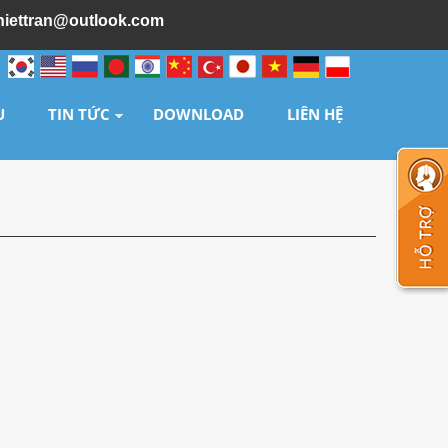
hiettran@outlook.com
U
TIN TỨC
DOWNLOAD
LIÊN HỆ