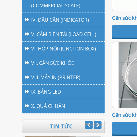
(COMMERCIAL SCALE)
Cân sức k
IV. ĐẦU CÂN (INDICATOR)
V. CẢM BIẾN TẢI (LOAD CELL)
VI. HỘP NỐI (JUNCTION BOX)
VII. CÂN SỨC KHỎE
VIII. MÁY IN (PRINTER)
IX. BẢNG LED
X. QUẢ CHUẨN
Cân sức k
TIN TỨC
Prev
Next