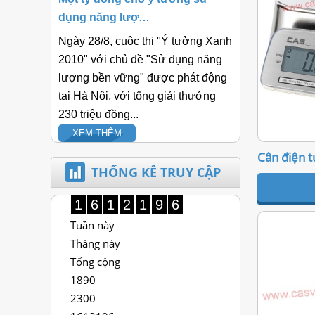
dụng năng lượ…
Ngày 28/8, cuộc thi "Ý tưởng Xanh
2010" với chủ đề "Sử dụng năng
lượng bền vững" được phát động
tại Hà Nội, với tổng giải thưởng
230 triệu đồng...
XEM THÊM
Cân điện 
THỐNG KÊ TRUY CẬP
1
6
1
2
1
9
6
Tuần này
Tháng này
Tổng cộng
1890
2300