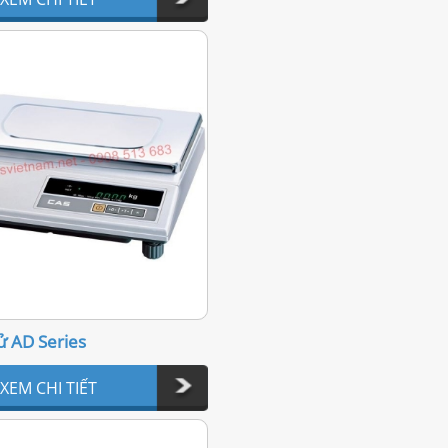
ử AD Series
XEM CHI TIẾT