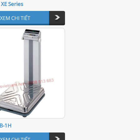
y XE Series
XEM CHI TIẾT
DB-1H
XEM CHI TIẾT