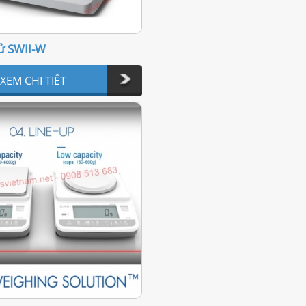
ử SWII-W
XEM CHI TIẾT