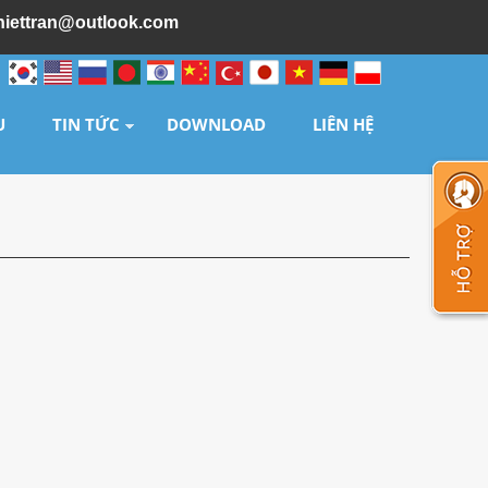
hiettran@outlook.com
U
TIN TỨC
DOWNLOAD
LIÊN HỆ