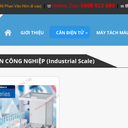
0908 513 683
|
Hotline, Zalo:
|
t
349 Phan Văn Hớn đi vào)
GIỚI THIỆU
CÂN ĐIỆN TỬ
MÁY TÁCH MÀ
ÂN CÔNG NGHIỆP (Industrial Scale)