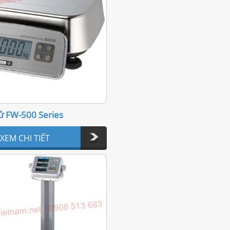
tử FW-500 Series
XEM CHI TIẾT