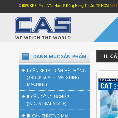
90/8 KP5, Phan Văn Hớn, P.Đông Hưng Thuận, TP.HCM
(số 
II. C
DANH MỤC SẢN PHẨM
I. CÂN XE TẢI - CÂN HỆ THỐNG
(TRUCK SCALE - WEIGHING
MACHINE)
II. CÂN CÔNG NGHIỆP
(INDUSTRIAL SCALE)
III. CÂN THƯƠNG MẠI