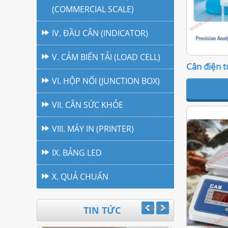
(COMMERCIAL SCALE)
IV. ĐẦU CÂN (INDICATOR)
V. CẢM BIẾN TẢI (LOAD CELL)
Cân điện t
VI. HỘP NỐI (JUNCTION BOX)
VII. CÂN SỨC KHỎE
VIII. MÁY IN (PRINTER)
IX. BẢNG LED
X. QUẢ CHUẨN
TIN TỨC
Prev
Next