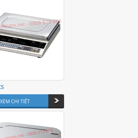
CS
XEM CHI TIẾT