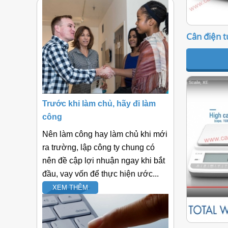
Cân điện t
Trước khi làm chủ, hãy đi làm
công
Nên làm công hay làm chủ khi mới
ra trường, lập công ty chung có
nên đề cập lợi nhuận ngay khi bắt
đầu, vay vốn để thực hiện ước...
XEM THÊM