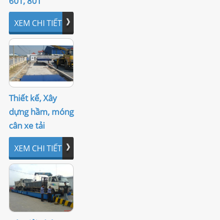
60T, 80T
2.2. Cân tiểu ly, Cân phân tích
XEM CHI TIẾT
2.3. Cân đếm
2.4. Cân bàn
3. CÂN THƯƠNG MẠI (Commercial Scale)
Thiết kế, Xây
4. ĐẦU CÂN (Indicator)
dựng hầm, móng
cân xe tải
4.1. Đầu cân cơ bản
4.2. Đầu cân có Relay In/Out, Analog Out
XEM CHI TIẾT
4.3. Đầu cân chống cháy nổ
4.4. Đầu cân chống nước
5. CẢM BIẾN TẢI (Load cell)