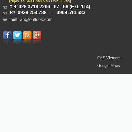
(Ngay số 349 Phan Văn Hớn đi vào)
el:
028 3719 2266 - 67 - 68 (Ext: 114)
T
0938 254 788 -- 0908 513 683
HP:
thiettran@outlook.com
CAS Vietnam -
Google Maps