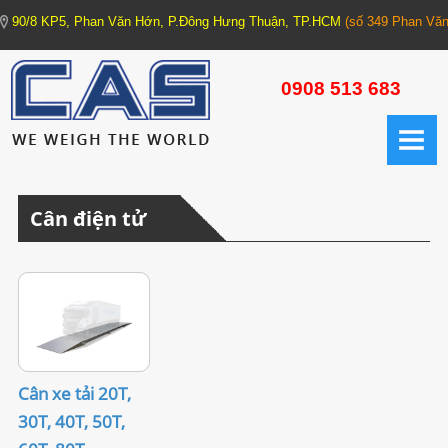
90/8 KP5, Phan Văn Hớn, P.Đông Hưng Thuận, TP.HCM
(số 349 Phan Văn
TRANG CHỦ
0908 513 683
GIỚI THIỆU
CÂN ĐIỆN TỬ
Cân điện tử
1. CÂN XE TẢI - CÂN HỆ THỐNG (Truck Scale - Weighing Machine)
1.1. Trạm cân xe tải
1.2. Cân xe tải xách tay
1.3. Cân bồn các loại
Cân xe tải 20T,
2. CÂN CÔNG NGHIỆP (Industrial Scale)
30T, 40T, 50T,
2.1. Cân cơ bản