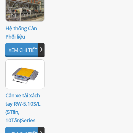
LIÊN HỆ
Hệ thống Cân
Phối liệu
XEM CHI TIẾT
Cân xe tải xách
tay RW-5,10S/L
(5Tấn,
10Tấn)Series