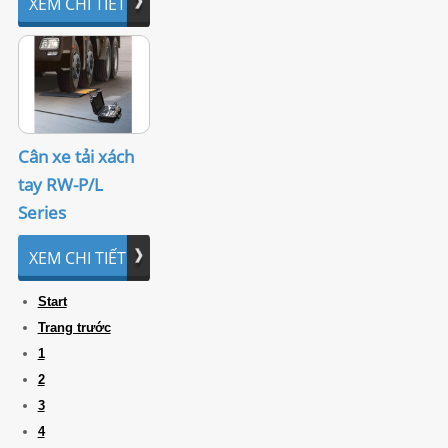
XEM CHI TIẾT
Cân xe tải xách
tay RW-P/L
Series
XEM CHI TIẾT
Start
Trang trước
1
2
3
4