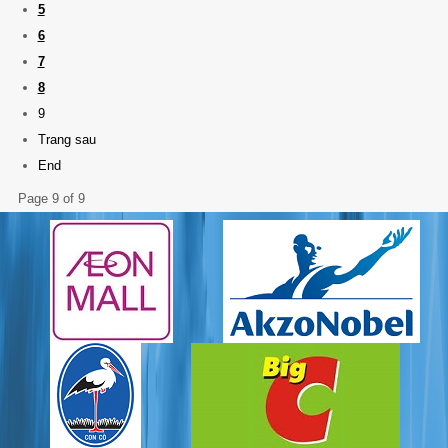
5
6
7
8
9
Trang sau
End
Page 9 of 9