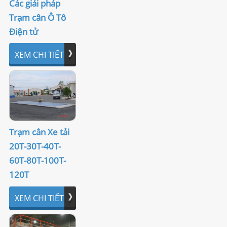
Các giải pháp
6. HỘP NỐI (Junction Box)
Trạm cân Ô Tô
Điện tử
7. CÂN SỨC KHỎE
XEM CHI TIẾT
8. MÁY IN (Printer)
9. BẢNG LED
10. QUẢ CHUẨN
MÁY TÁCH MÀU
Trạm cân Xe tải
20T-30T-40T-
TIN TỨC
60T-80T-100T-
Thông tin công nghệ
120T
Kinh doanh
XEM CHI TIẾT
DOWNLOAD