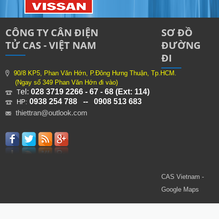
CÔNG TY CÂN ĐIỆN
SƠ ĐỒ
TỬ CAS - VIỆT NAM
ĐƯỜNG
ĐI
90/8 KP5, Phan Văn Hớn, P.Đông Hưng Thuận, Tp.HCM.
(Ngay số 349 Phan Văn Hớn đi vào)
el:
028 3719 2266 - 67 - 68 (Ext: 114)
T
0938 254 788 -- 0908 513 683
HP:
thiettran@outlook.com
CAS Vietnam -
Google Maps