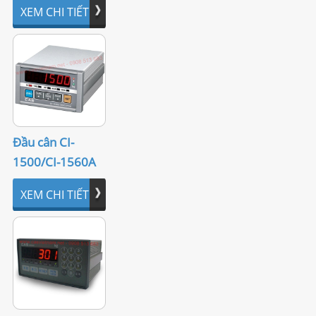
XEM CHI TIẾT
LIÊN HỆ
Đầu cân CI-
1500/CI-1560A
XEM CHI TIẾT