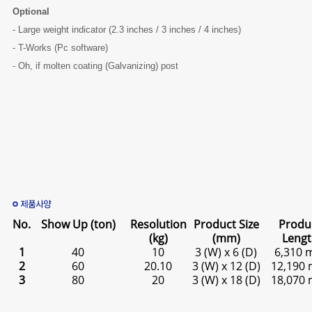
Optional
LIÊN HỆ
- Large weight indicator (2.3 inches / 3 inches / 4 inches)
- T-Works (Pc software)
- Oh, if molten coating (Galvanizing) post
No.
Show Up (ton)
Resolution
Product Size
Produ
(kg)
(mm)
Lengt
1
40
10
3 (W) x 6 (D)
6,310
2
60
20.10
3 (W) x 12 (D)
12,190
3
80
20
3 (W) x 18 (D)
18,070