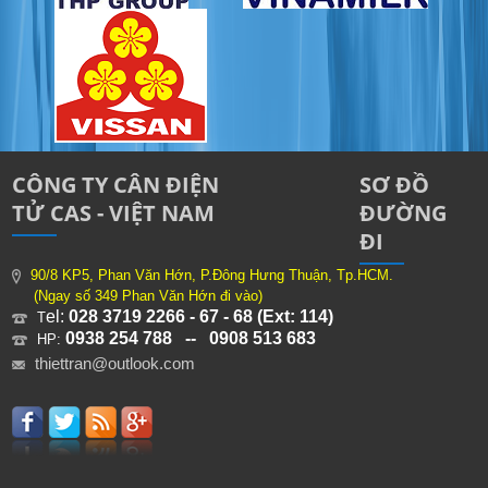
CÔNG TY CÂN ĐIỆN
SƠ ĐỒ
TỬ CAS - VIỆT NAM
ĐƯỜNG
ĐI
90/8 KP5, Phan Văn Hớn, P.Đông Hưng Thuận, Tp.HCM.
(Ngay số 349 Phan Văn Hớn đi vào)
el:
028 3719 2266 - 67 - 68 (Ext: 114)
T
0938 254 788 -- 0908 513 683
HP:
thiettran@outlook.com