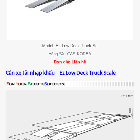
2.2. Cân tiểu ly, Cân phân tích
2.3. Cân đếm
2.4. Cân bàn
Model: Ez Low Deck Truck Sc
3. CÂN THƯƠNG MẠI (Commercial Scale)
Hãng SX: CAS KOREA
Đơn giá: Liên hệ
4. ĐẦU CÂN (Indicator)
Cân xe tải nhạp khẩu _ Ez Low Deck Truck Scale
4.1. Đầu cân cơ bản
4.2. Đầu cân có Relay In/Out, Analog Out
4.3. Đầu cân chống cháy nổ
4.4. Đầu cân chống nước
5. CẢM BIẾN TẢI (Load cell)