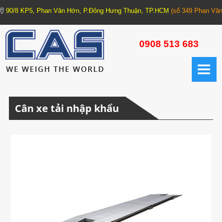
90/8 KP5, Phan Văn Hớn, P.Đông Hưng Thuận, TP.HCM
(số 349 Phan Văn
TRANG CHỦ
0908 513 683
GIỚI THIỆU
CÂN ĐIỆN TỬ
Cân xe tải nhập khẩu
1. CÂN XE TẢI - CÂN HỆ THỐNG (Truck Scale - Weighing Machine)
1.1. Trạm cân xe tải
1.2. Cân xe tải xách tay
1.3. Cân bồn các loại
2. CÂN CÔNG NGHIỆP (Industrial Scale)
2.1. Cân cơ bản