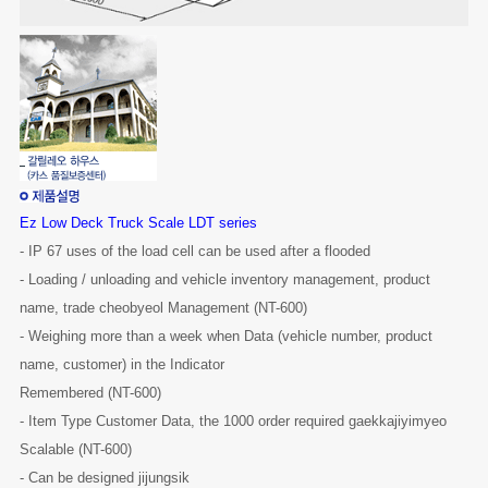
6. HỘP NỐI (Junction Box)
7. CÂN SỨC KHỎE
8. MÁY IN (Printer)
9. BẢNG LED
10. QUẢ CHUẨN
Ez Low Deck Truck Scale LDT series
- IP 67 uses of the load cell can be used after a flooded
MÁY TÁCH MÀU
- Loading / unloading and vehicle inventory management, product
name, trade cheobyeol Management (NT-600)
TIN TỨC
- Weighing more than a week when Data (vehicle number, product
Thông tin công nghệ
name, customer) in the Indicator
Remembered (NT-600)
Kinh doanh
- Item Type Customer Data, the 1000 order required gaekkajiyimyeo
Scalable (NT-600)
DOWNLOAD
- Can be designed jijungsik