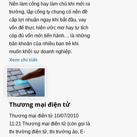
Nên làm công hay làm chủ khi mới ra
2.2. Cân tiểu ly, Cân phân tích
trường, lập công ty chung có nên đề
cập lợi nhuận ngay khi bắt đầu, vay
2.3. Cân đếm
vốn để thực hiện ước mơ hay tự tích
cóp đủ vốn mới tiến hành… là những
2.4. Cân bàn
băn khoăn của nhiều bạn trẻ khi
3. CÂN THƯƠNG MẠI (Commercial Scale)
muốn khởi sự doanh nghiệp.
Xem chi tiết
4. ĐẦU CÂN (Indicator)
4.1. Đầu cân cơ bản
4.2. Đầu cân có Relay In/Out, Analog Out
Thương mại điện tử
4.3. Đầu cân chống cháy nổ
Thương mại điện tử 10/07/2010
4.4. Đầu cân chống nước
11:21 Thương mại điện tử (còn gọi là
5. CẢM BIẾN TẢI (Load cell)
thị trường điện tử, thị trường ảo, E-