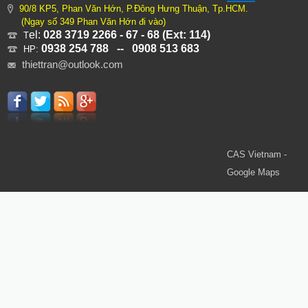
90/8 KP5, Phan Văn Hớn, P.Đông Hưng Thuận, Tp.HCM.
(Ngay số 349 Phan Văn Hớn đi vào)
el:
028 3719 2266 - 67 - 68 (Ext: 114)
T
0938 254 788 -- 0908 513 683
HP:
thiettran@outlook.com
CAS Vietnam -
Google Maps