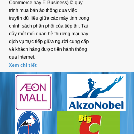
Commerce hay E-Business) là quy
6. HỘP NỐI (Junction Box)
trình mua bán ảo thông qua việc
truyền dữ liệu giữa các máy tính trong
7. CÂN SỨC KHỎE
chính sách phân phối của tiếp thị. Tại
đây một mối quan hệ thương mại hay
8. MÁY IN (Printer)
dịch vụ trực tiếp giữa người cung cấp
9. BẢNG LED
và khách hàng được tiến hành thông
qua Internet.
10. QUẢ CHUẨN
Xem chi tiết
MÁY TÁCH MÀU
TIN TỨC
Thông tin công nghệ
Kinh doanh
DOWNLOAD