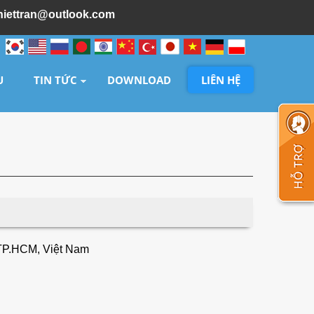
hiettran@outlook.com
U
TIN TỨC
DOWNLOAD
LIÊN HỆ
 TP.HCM, Việt Nam