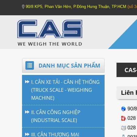
90/8 KP5, Phan Văn Hớn, P.Đông Hưng Thuận, TP.HCM
(số 
DANH MỤC SẢN PHẨM
CAS
I. CÂN XE TẢI - CÂN HỆ THỐNG
(TRUCK SCALE - WEIGHING
Liên 
MACHINE)
90/8
II. CÂN CÔNG NGHIỆP
028 
(INDUSTRIAL SCALE)
028 
III. CÂN THƯƠNG MẠI