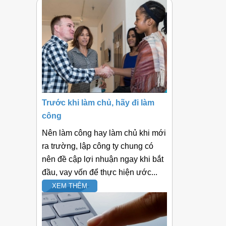
Nội du
Trước khi làm chủ, hãy đi làm
công
Gửi bả
Nên làm công hay làm chủ khi mới
ra trường, lập công ty chung có
nên đề cập lợi nhuận ngay khi bắt
Gửi 
đầu, vay vốn để thực hiện ước...
XEM THÊM