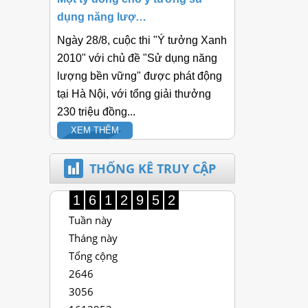
dụng năng lượ…
Ngày 28/8, cuộc thi "Ý tưởng Xanh
2010" với chủ đề "Sử dụng năng
lượng bền vững" được phát động
tại Hà Nội, với tổng giải thưởng
230 triệu đồng...
XEM THÊM
THỐNG KÊ TRUY CẬP
1
6
1
2
9
5
2
Tuần này
Tháng này
Tổng cộng
2646
3056