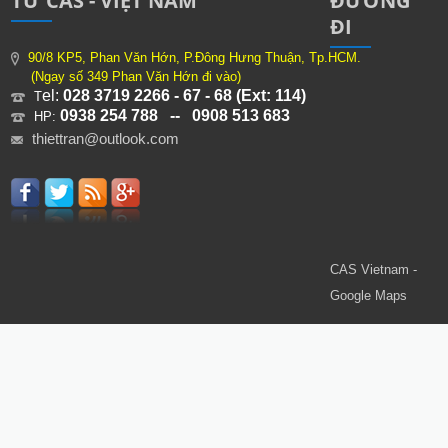
TỬ CAS - VIỆT NAM
ĐƯỜNG
ĐI
90/8 KP5, Phan Văn Hớn, P.Đông Hưng Thuận, Tp.HCM.
(Ngay số 349 Phan Văn Hớn đi vào)
el:
028 3719 2266 - 67 - 68 (Ext: 114)
T
0938 254 788 -- 0908 513 683
HP:
thiettran@outlook.com
CAS Vietnam -
Google Maps