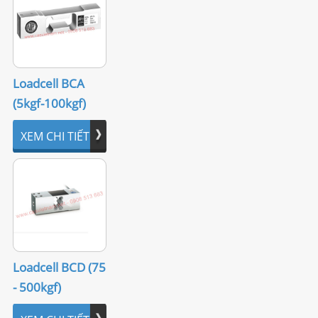
LIÊN HỆ
Loadcell BCA
(5kgf-100kgf)
XEM CHI TIẾT
Loadcell BCD (75
- 500kgf)