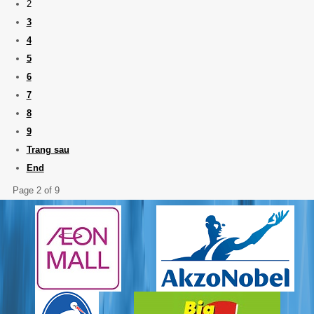
2
3
4
5
6
7
8
9
Trang sau
End
Page 2 of 9