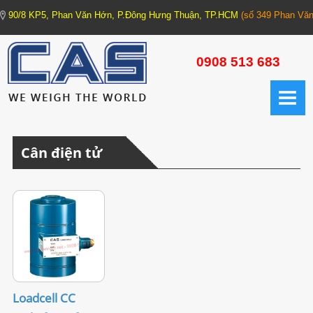
90/8 KP5, Phan Văn Hớn, P.Đông Hưng Thuận, TP.HCM
(số 349 Phan Văn
TRANG CHỦ
0908 513 683
GIỚI THIỆU
CÂN ĐIỆN TỬ
Cân điện tử
1. CÂN XE TẢI - CÂN HỆ THỐNG (Truck Scale - Weighing Machine)
1.1. Trạm cân xe tải
1.2. Cân xe tải xách tay
1.3. Cân bồn các loại
2. CÂN CÔNG NGHIỆP (Industrial Scale)
Loadcell CC
2.1. Cân cơ bản