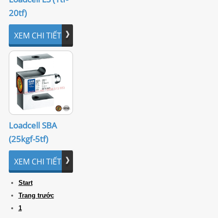
20tf)
XEM CHI TIẾT
Loadcell SBA
(25kgf-5tf)
XEM CHI TIẾT
Start
Trang trước
1