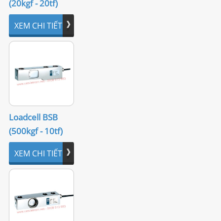
(20kgf - 20tf)
2.2. Cân tiểu ly, Cân phân tích
XEM CHI TIẾT
2.3. Cân đếm
2.4. Cân bàn
3. CÂN THƯƠNG MẠI (Commercial Scale)
4. ĐẦU CÂN (Indicator)
Loadcell BSB
4.1. Đầu cân cơ bản
(500kgf - 10tf)
4.2. Đầu cân có Relay In/Out, Analog Out
XEM CHI TIẾT
4.3. Đầu cân chống cháy nổ
4.4. Đầu cân chống nước
5. CẢM BIẾN TẢI (Load cell)