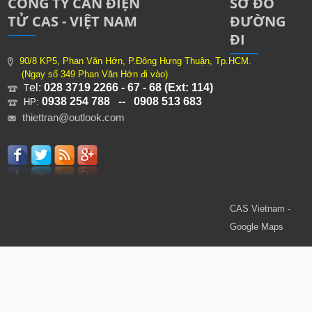
CÔNG TY CÂN ĐIỆN
SƠ ĐỒ
TỬ CAS - VIỆT NAM
ĐƯỜNG
ĐI
90/8 KP5, Phan Văn Hớn, P.Đông Hưng Thuận, Tp.HCM.
(Ngay số 349 Phan Văn Hớn đi vào)
el:
028 3719 2266 - 67 - 68 (Ext: 114)
T
0938 254 788 -- 0908 513 683
HP:
thiettran@outlook.com
CAS Vietnam -
Google Maps