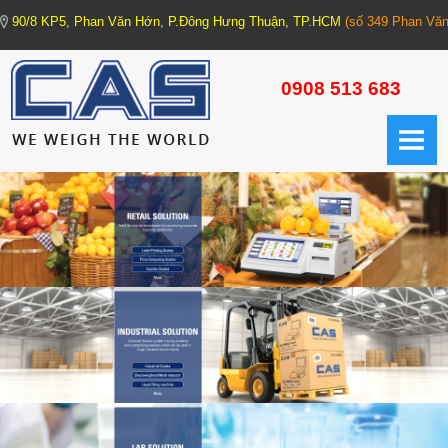
90/8 KP5, Phan Văn Hớn, P.Đông Hưng Thuận, TP.HCM
(số 349 Phan Văn
TRANG CHỦ
0908 513 683
GIỚI THIỆU
CÂN ĐIỆN TỬ
1. CÂN XE TẢI - CÂN HỆ THỐNG (Truck Scale - Weighing Machine)
1.1. Trạm cân xe tải
1.2. Cân xe tải xách tay
1.3. Cân bồn các loại
2. CÂN CÔNG NGHIỆP (Industrial Scale)
2.1. Cân cơ bản