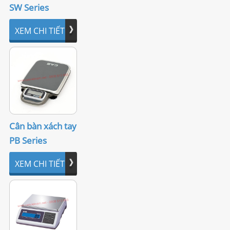
SW Series
LIÊN HỆ
XEM CHI TIẾT
Cân bàn xách tay
PB Series
XEM CHI TIẾT