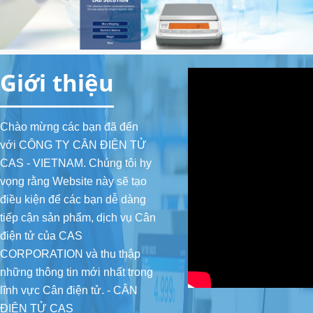
2.2. Cân tiểu ly, Cân phân tích
2.3. Cân đếm
Giới thiệu
2.4. Cân bàn
3. CÂN THƯƠNG MẠI (Commercial Scale)
Chào mừng các bạn đã đến
với CÔNG TY CÂN ĐIỆN TỬ
4. ĐẦU CÂN (Indicator)
CAS - VIETNAM. Chúng tôi hy
4.1. Đầu cân cơ bản
vọng rằng Website này sẽ tạo
điều kiện để các bạn dễ dàng
4.2. Đầu cân có Relay In/Out, Analog Out
tiếp cận sản phẩm, dịch vụ Cân
điện tử của CAS
4.3. Đầu cân chống cháy nổ
CORPORATION và thu thập
4.4. Đầu cân chống nước
những thông tin mới nhất trong
lĩnh vực Cân điện tử. - CÂN
5. CẢM BIẾN TẢI (Load cell)
ĐIỆN TỬ CAS