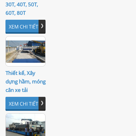
30T, 40T, 50T,
LIÊN HỆ
60T, 80T
XEM CHI TIẾT
Thiết kế, Xây
dựng hầm, móng
cân xe tải
XEM CHI TIẾT