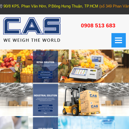
90/8 KP5, Phan Văn Hớn, P.Đông Hưng Thuận, TP.HCM
(số 349 Phan Văn
TRANG CHỦ
0908 513 683
GIỚI THIỆU
CÂN ĐIỆN TỬ
1. CÂN XE TẢI - CÂN HỆ THỐNG (Truck Scale - Weighing Machine)
1.1. Trạm cân xe tải
1.2. Cân xe tải xách tay
1.3. Cân bồn các loại
2. CÂN CÔNG NGHIỆP (Industrial Scale)
2.1. Cân cơ bản