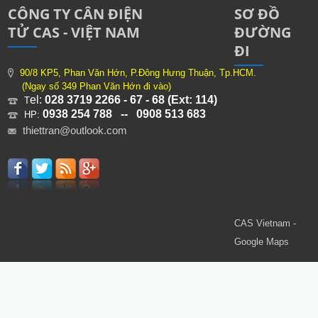
CÔNG TY CÂN ĐIỆN
SƠ ĐỒ
TỬ CAS - VIỆT NAM
ĐƯỜNG
ĐI
90/8 KP5, Phan Văn Hớn, P.Đông Hưng Thuận, Tp.HCM.
(Ngay số 349 Phan Văn Hớn đi vào)
el:
028 3719 2266 - 67 - 68 (Ext: 114)
T
0938 254 788 -- 0908 513 683
HP:
thiettran@outlook.com
CAS Vietnam -
Google Maps