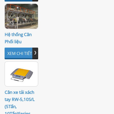
Hệ thống Cân
Phối liệu
XEM CHI TIẾT
Cân xe tải xách
tay RW-5,10S/L
(5Tấn,
10Tấn)Series