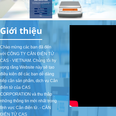
2.2. Cân tiểu ly, Cân phân tích
2.3. Cân đếm
Giới thiệu
2.4. Cân bàn
3. CÂN THƯƠNG MẠI (Commercial Scale)
Chào mừng các bạn đã đến
với CÔNG TY CÂN ĐIỆN TỬ
4. ĐẦU CÂN (Indicator)
CAS - VIETNAM. Chúng tôi hy
4.1. Đầu cân cơ bản
vọng rằng Website này sẽ tạo
điều kiện để các bạn dễ dàng
4.2. Đầu cân có Relay In/Out, Analog Out
tiếp cận sản phẩm, dịch vụ Cân
điện tử của CAS
4.3. Đầu cân chống cháy nổ
CORPORATION và thu thập
4.4. Đầu cân chống nước
những thông tin mới nhất trong
lĩnh vực Cân điện tử. - CÂN
5. CẢM BIẾN TẢI (Load cell)
ĐIỆN TỬ CAS