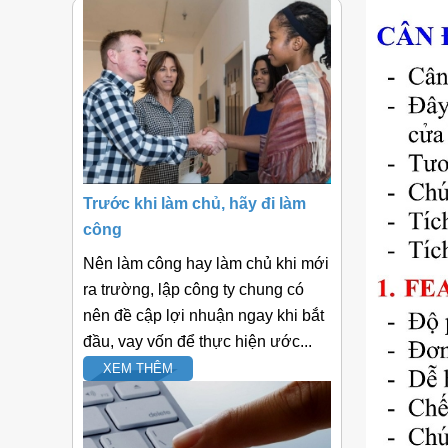
Trước khi làm chủ, hãy đi làm
công
Nên làm công hay làm chủ khi mới
ra trường, lập công ty chung có
nên đề cập lợi nhuận ngay khi bắt
đầu, vay vốn để thực hiện ước...
XEM THÊM