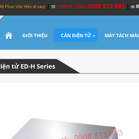
0908 513 683
|
Hotline, Zalo:
|
t
349 Phan Văn Hớn đi vào)
GIỚI THIỆU
CÂN ĐIỆN TỬ
MÁY TÁCH MÀ
iện tử ED-H Series