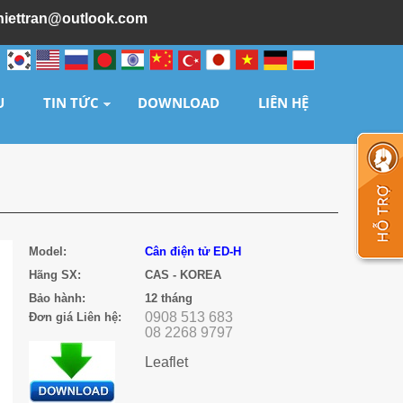
hiettran@outlook.com
U
TIN TỨC
DOWNLOAD
LIÊN HỆ
Model:
Cân điện tử ED-H
Hãng SX:
CAS - KOREA
Bảo hành:
12 tháng
0908 513 683
Đơn giá
Liên hệ:
08 2268 9797
Leaflet