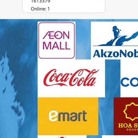
1613379
Online: 1