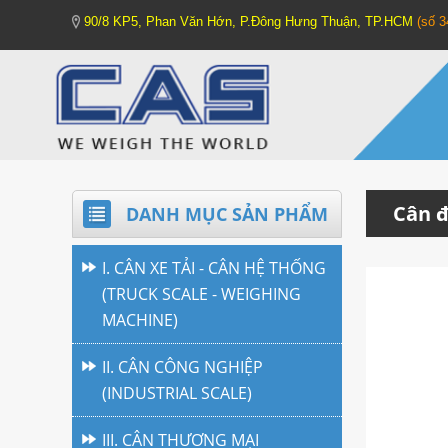
90/8 KP5, Phan Văn Hớn, P.Đông Hưng Thuận, TP.HCM
(số 
Cân đ
DANH MỤC SẢN PHẨM
I. CÂN XE TẢI - CÂN HỆ THỐNG
(TRUCK SCALE - WEIGHING
MACHINE)
II. CÂN CÔNG NGHIỆP
(INDUSTRIAL SCALE)
III. CÂN THƯƠNG MẠI