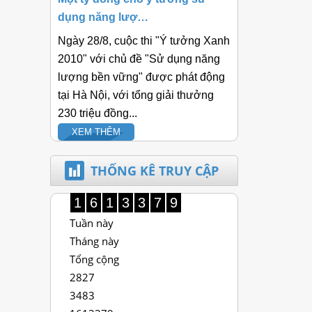
dụng năng lượ…
Ngày 28/8, cuộc thi "Ý tưởng Xanh
2010" với chủ đề "Sử dụng năng
lượng bền vững" được phát động
tại Hà Nội, với tổng giải thưởng
230 triệu đồng...
XEM THÊM
THỐNG KÊ TRUY CẬP
1
6
1
3
3
7
9
Tuần này
Tháng này
Tổng cộng
2827
3483