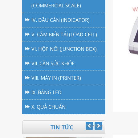
(COMMERCIAL SCALE)
IV. ĐẦU CÂN (INDICATOR)
V. CẢM BIẾN TẢI (LOAD CELL)
VI. HỘP NỐI (JUNCTION BOX)
VII. CÂN SỨC KHỎE
VIII. MÁY IN (PRINTER)
IX. BẢNG LED
X. QUẢ CHUẨN
TIN TỨC
Prev
Next