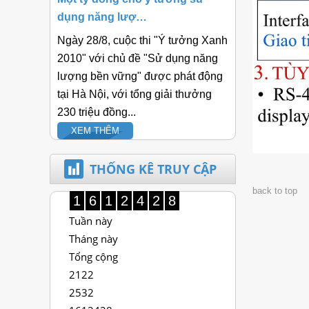
dụng năng lượ…
Ngày 28/8, cuộc thi "Ý tưởng Xanh
2010" với chủ đề "Sử dụng năng
lượng bền vững" được phát động
tại Hà Nội, với tổng giải thưởng
230 triệu đồng...
XEM THÊM
THỐNG KÊ TRUY CẬP
back to top
1
6
1
2
4
2
8
Tuần này
Tháng này
Tổng cộng
2122
2532