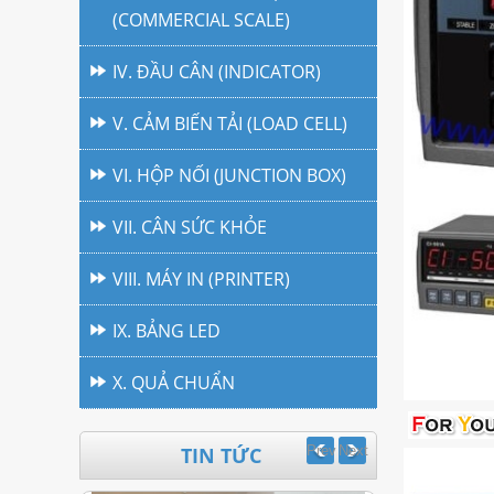
(COMMERCIAL SCALE)
IV. ĐẦU CÂN (INDICATOR)
V. CẢM BIẾN TẢI (LOAD CELL)
VI. HỘP NỐI (JUNCTION BOX)
VII. CÂN SỨC KHỎE
VIII. MÁY IN (PRINTER)
IX. BẢNG LED
X. QUẢ CHUẨN
TIN TỨC
Prev
Next