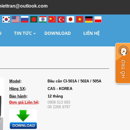
hiettran@outlook.com
U
TIN TỨC
DOWNLOAD
LIÊN HỆ
Model
:
Đầu cân CI-501A / 502A / 505A
Hãng SX
:
CAS - KOREA
Bảo hành
:
12 tháng
Đơn giá
Liên hệ
:
0908 513 683
08 2268 9797