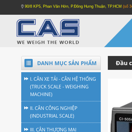
90/8 KP5, Phan Văn Hớn, P.Đông Hưng Thuận, TP.HCM
(số 
Đầu c
DANH MỤC SẢN PHẨM
I. CÂN XE TẢI - CÂN HỆ THỐNG
(TRUCK SCALE - WEIGHING
MACHINE)
II. CÂN CÔNG NGHIỆP
(INDUSTRIAL SCALE)
III. CÂN THƯƠNG MẠI