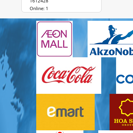
1612428
Online: 1