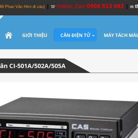
0908 513 683
|
Hotline, Zalo:
|
t
349 Phan Văn Hớn đi vào)
GIỚI THIỆU
CÂN ĐIỆN TỬ
MÁY TÁCH MÀ
ân CI-501A/502A/505A